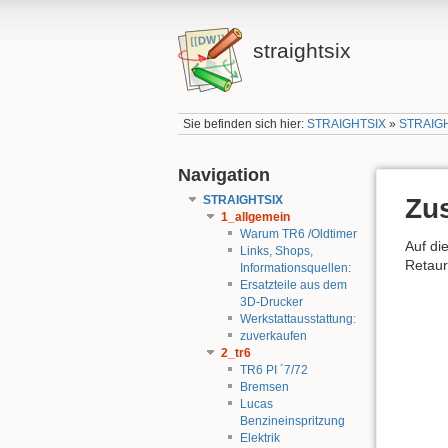
straightsix
Sie befinden sich hier:
STRAIGHTSIX
»
STRAIG
Navigation
STRAIGHTSIX
Zu
1_allgemein
Warum TR6 /Oldtimer
Auf di
Links, Shops,
Retaur
Informationsquellen:
Ersatzteile aus dem
3D-Drucker
Werkstattausstattung:
zuverkaufen
2_tr6
TR6 PI ´7/72
Bremsen
Lucas
Benzineinspritzung
Elektrik