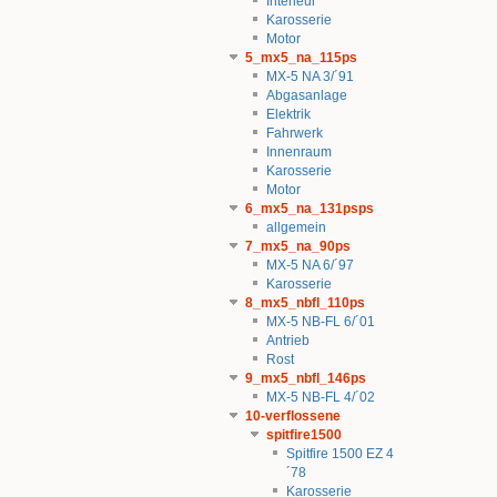
Interieur
Karosserie
Motor
5_mx5_na_115ps
MX-5 NA 3/´91
Abgasanlage
Elektrik
Fahrwerk
Innenraum
Karosserie
Motor
6_mx5_na_131psps
allgemein
7_mx5_na_90ps
MX-5 NA 6/´97
Karosserie
8_mx5_nbfl_110ps
MX-5 NB-FL 6/´01
Antrieb
Rost
9_mx5_nbfl_146ps
MX-5 NB-FL 4/´02
10-verflossene
spitfire1500
Spitfire 1500 EZ 4
´78
Karosserie