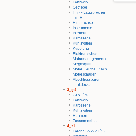
Fahrwerk
Getriebe
Hifi -> Lautsprecher
im TR6
Hinterachse
Instrumente
Interieur
Karosserie
Kühlsystem
Kupplung
Elektronisches
Motormanagement /
Megasquirt
Motor + Aufbau nach
Motorschaden
Abschliessbarer
Tankdeckel
3_gt6
GT6+ ´70
Fahrwerk
Karosserie
Kühlsystem
Rahmen
Zusammenbau
4_z1
Lorenz BMW Z1 ´92