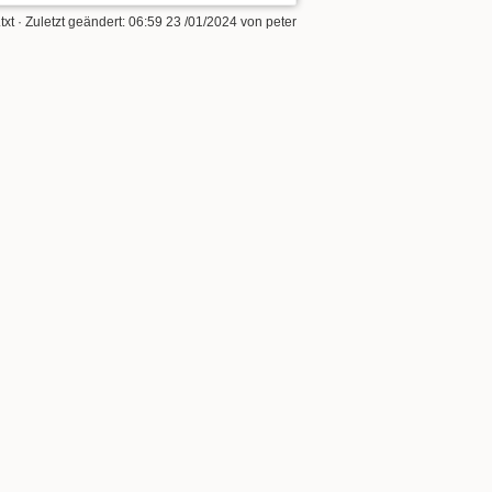
txt
· Zuletzt geändert:
06:59 23 /01/2024
von
peter