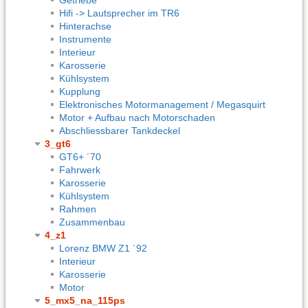
Hifi -> Lautsprecher im TR6
Hinterachse
Instrumente
Interieur
Karosserie
Kühlsystem
Kupplung
Elektronisches Motormanagement / Megasquirt
Motor + Aufbau nach Motorschaden
Abschliessbarer Tankdeckel
3_gt6
GT6+ ´70
Fahrwerk
Karosserie
Kühlsystem
Rahmen
Zusammenbau
4_z1
Lorenz BMW Z1 ´92
Interieur
Karosserie
Motor
5_mx5_na_115ps