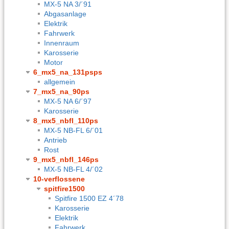
MX-5 NA 3/´91
Abgasanlage
Elektrik
Fahrwerk
Innenraum
Karosserie
Motor
6_mx5_na_131psps
allgemein
7_mx5_na_90ps
MX-5 NA 6/´97
Karosserie
8_mx5_nbfl_110ps
MX-5 NB-FL 6/´01
Antrieb
Rost
9_mx5_nbfl_146ps
MX-5 NB-FL 4/´02
10-verflossene
spitfire1500
Spitfire 1500 EZ 4´78
Karosserie
Elektrik
Fahrwerk