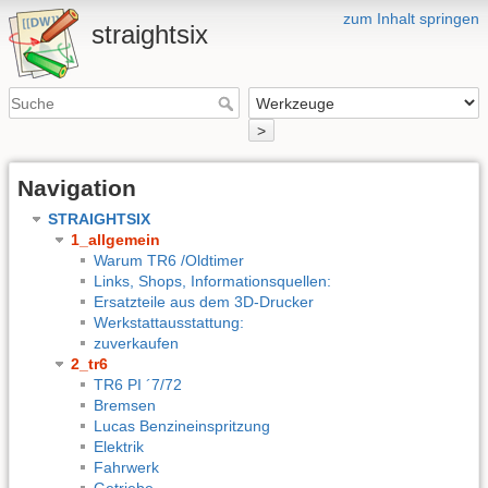
zum Inhalt springen
straightsix
>
Navigation
STRAIGHTSIX
1_allgemein
Warum TR6 /Oldtimer
Links, Shops, Informationsquellen:
Ersatzteile aus dem 3D-Drucker
Werkstattausstattung:
zuverkaufen
2_tr6
TR6 PI ´7/72
Bremsen
Lucas Benzineinspritzung
Elektrik
Fahrwerk
Getriebe