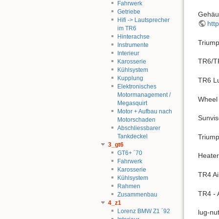
Fahrwerk
Getriebe
Gehäus
Hifi -> Lautsprecher
htt
im TR6
Hinterachse
Triump
Instrumente
Interieur
TR6/T
Karosserie
Kühlsystem
Kupplung
TR6 Lu
Elektronisches
Motormanagement /
Wheel 
Megasquirt
Motor + Aufbau nach
Sunvis
Motorschaden
Abschliessbarer
Tankdeckel
Trium
3_gt6
GT6+ ´70
Heater
Fahrwerk
Karosserie
TR4 Ai
Kühlsystem
Rahmen
TR4 - 
Zusammenbau
4_z1
Lorenz BMW Z1 ´92
lug-nut