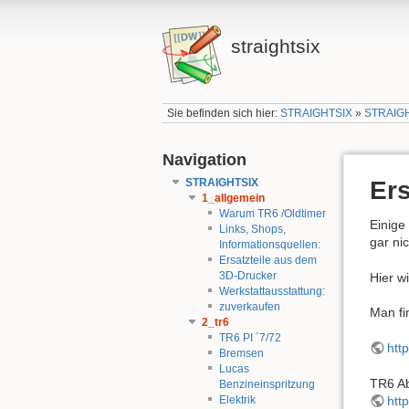
straightsix
Sie befinden sich hier:
STRAIGHTSIX
»
STRAIG
Navigation
STRAIGHTSIX
Ers
1_allgemein
Warum TR6 /Oldtimer
Einige
Links, Shops,
gar ni
Informationsquellen:
Ersatzteile aus dem
3D-Drucker
Hier w
Werkstattausstattung:
zuverkaufen
Man fi
2_tr6
TR6 PI ´7/72
htt
Bremsen
Lucas
TR6 Ab
Benzineinspritzung
htt
Elektrik