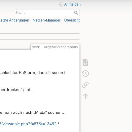
Anmelden
Letzte Änderungen
Medien-Manager
Übersicht
start:1_allgemein:spareparts
chlechter Paßform, das ich sie erst
lberdrucken“ gibt….
tle man auch nach „Miata“ suchen…
BB3/viewtopic.php?f=87&t=13492
/