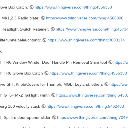
love Box Catch:
https://www.thingiverse.com/thing:4556350
re MK1,2,3 Radio plate:
https://www.thingiverse.com/thing:4568806
re Headlight Switch Retainer:
https://www.thingiverse.com/thing:4573
tteltunnelbeleuchtung:
https://www.thingiverse.com/thing:3609174
:
h TR6 Window Winder Door Handle Pin Removal Shim tool
https:/
ph TR6 Glove Box Catch
https://www.thingiverse.com/thing:4556350
ive Shift Knob/Covers for Triumph, MGB, Leyland, others
https://w
h GT6+ Mk2 Tail light Plinth
https://www.thingiverse.com/thing:545
erg 150 velocity stack
https://www.thingiverse.com/thing:5462483
h Spitfire door opener slider
https://www.thingiverse.com/thing:704