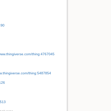
490
/www.thingiverse.com/thing:4767045
ww.thingiverse.com/thing:5487854
8126
9513