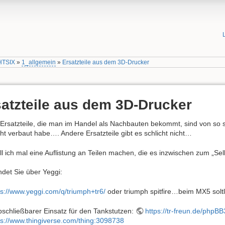
HTSIX
»
1_allgemein
»
Ersatzteile aus dem 3D-Drucker
atzteile aus dem 3D-Drucker
 Ersatzteile, die man im Handel als Nachbauten bekommt, sind von so s
cht verbaut habe…. Andere Ersatzteile gibt es schlicht nicht…
ill ich mal eine Auflistung an Teilen machen, die es inzwischen zum „Se
ndet Sie über Yeggi:
ps://www.yeggi.com/q/triumph+tr6/
oder triumph spitfire…beim MX5 sol
schließbarer Einsatz für den Tankstutzen:
https://tr-freun.de/php
ps://www.thingiverse.com/thing:3098738