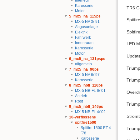
Interieur
Karosserie
TR6 G
Motor
5_mx5_na_115ps
Spitfi
MX-5 NA 3/´91
Abgasanlage
Spitfi
Elektrik
Fahrwerk
Innenraum
LED Mi
Karosserie
Motor
Update
6_mx5_na_131psps
allgemein
Triump
7_mx5_na_90ps
MX-5 NA 6/´97
Trium
Karosserie
8_mx5_nbfl_110ps
MX-5 NB-FL 6/´01
Overdr
Antrieb
Rost
Triump
9_mx5_nbfl_146ps
MX-5 NB-FL 4/´02
Stromb
10-verflossene
spitfire1500
Spitfire 1500 EZ 4
Triump
´78
Karosserie