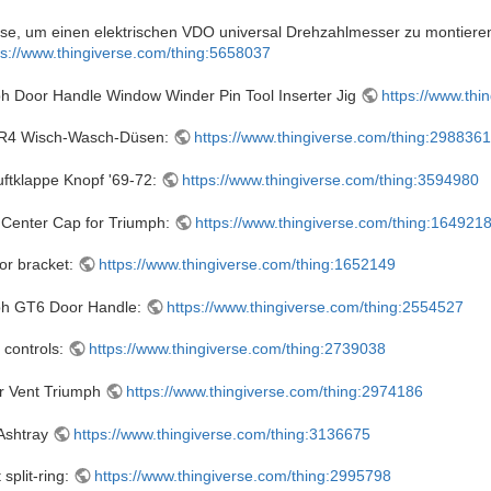
e, um einen elektrischen VDO universal Drehzahlmesser zu montiere
ps://www.thingiverse.com/thing:5658037
h Door Handle Window Winder Pin Tool Inserter Jig
https://www.thi
R4 Wisch-Wasch-Düsen:
https://www.thingiverse.com/thing:298836
ftklappe Knopf '69-72:
https://www.thingiverse.com/thing:3594980
Center Cap for Triumph:
https://www.thingiverse.com/thing:164921
or bracket:
https://www.thingiverse.com/thing:1652149
ph GT6 Door Handle:
https://www.thingiverse.com/thing:2554527
 controls:
https://www.thingiverse.com/thing:2739038
r Vent Triumph
https://www.thingiverse.com/thing:2974186
Ashtray
https://www.thingiverse.com/thing:3136675
 split-ring:
https://www.thingiverse.com/thing:2995798