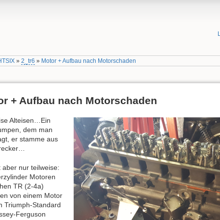
HTSIX
»
2_tr6
»
Motor + Aufbau nach Motorschaden
or + Aufbau nach Motorschaden
ise Alteisen…Ein
umpen, dem man
gt, er stamme aus
recker…
 aber nur teilweise:
erzylinder Motoren
ühen TR (2-4a)
en von einem Motor
n Triumph-Standard
ssey-Ferguson