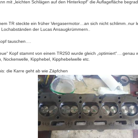
nn mit „leichten Schlägen auf den Hinterkopf“ die Auflagefläche begrad
nem TR steckte ein früher Vergasermotor…an sich nicht schlimm..nur l
 Lochabständen der Lucas Ansaugkrümmern..
Kopf tauschen….
eue“ Kopf stammt von einem TR250 wurde gleich „optimiert“….genau wi
, Nockenwelle, Kipphebel, Kipphebelwelle etc.
is: die Karre geht ab wie Zäpfchen