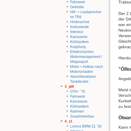
Trakto
Fahrwerk
Getriebe
Hifi -> Lautsprecher
Der 2 
im TR6
der Gt
Hinterachse
war ei
Instrumente
Neukon
Interieur
Verwe
Karosserie
Gleich
Kühlsystem
gebra
Kupplung
Elektronisches
Motormanagement /
Hierdu
Megasquirt
Motor + Aufbau nach
"Ölfe
Motorschaden
Abschliessbarer
Angebl
Tankdeckel
3_gt6
Meist 
GT6+ ´70
Versch
Fahrwerk
Kurbel
Karosserie
zu fes
Kühlsystem
Rahmen
Zusammenbau
Ölwa
4_z1
Lorenz BMW Z1 ´92
Kann m