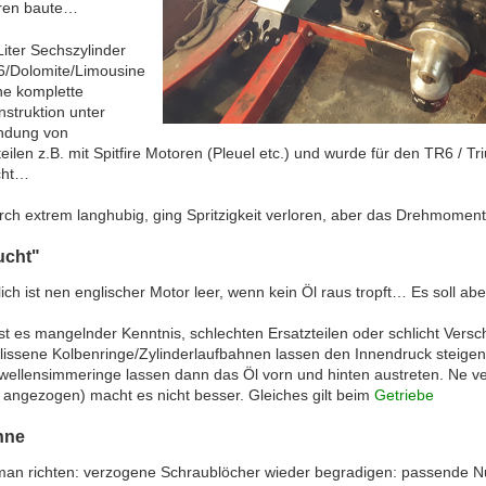
ren baute…
Liter Sechszylinder
6/Dolomite/Limousine
ne komplette
struktion unter
ndung von
teilen z.B. mit Spitfire Motoren (Pleuel etc.) und wurde für den TR6 / 
cht…
rch extrem langhubig, ging Spritzigkeit verloren, aber das Drehmoment 
ucht"
ich ist nen englischer Motor leer, wenn kein Öl raus tropft… Es soll 
ist es mangelnder Kenntnis, schlechten Ersatzteilen oder schlicht Versch
lissene Kolbenringe/Zylinderlaufbahnen lassen den Innendruck steigen,
wellensimmeringe lassen dann das Öl vorn und hinten austreten. Ne 
t angezogen) macht es nicht besser. Gleiches gilt beim
Getriebe
nne
an richten: verzogene Schraublöcher wieder begradigen: passende N