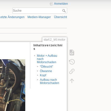
Anmelden
Letzte Änderungen
Medien-Manager
Übersicht
start:2_tr6:motor
Inhaltsverzeichni
s
Motor + Aufbau
nach
Motorschaden
"Ölfeucht"
Ölwanne
Kopf
Aufbau nach
Motorschaden