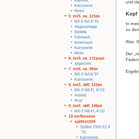
Interieur
und da
Karosserie
Motor
Kopf
5_mx5_na_115ps
MX-5 NA 3/´91
In mei
Abgasanlage
zu den
Elektrik
Fahrwerk
Also: 
Innenraum
Karosserie
Motor
Der „n
6_mx5_na_131psps
Federn
allgemein
7_mx5_na_90ps
Ergebn
MX-5 NA 6/´97
Karosserie
8_mx5_nbfl_110ps
MX-5 NB-FL 6/´01
Antrieb
Rost
9_mx5_nbfl_146ps
MX-5 NB-FL 4/´02
10-verflossene
spitfire1500
Spitfire 1500 EZ 4
´78
Karosserie