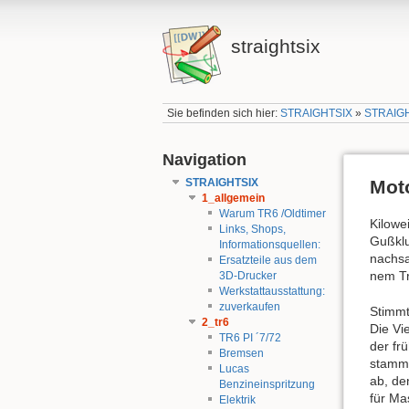
straightsix
Sie befinden sich hier:
STRAIGHTSIX
»
STRAIG
Navigation
STRAIGHTSIX
Mot
1_allgemein
Warum TR6 /Oldtimer
Kilowe
Links, Shops,
Gußkl
Informationsquellen:
nachsa
Ersatzteile aus dem
nem T
3D-Drucker
Werkstattausstattung:
zuverkaufen
Stimmt
2_tr6
Die Vi
TR6 PI ´7/72
der fr
Bremsen
stamm
Lucas
ab, de
Benzineinspritzung
für Ma
Elektrik