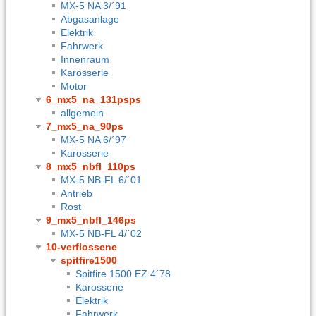
MX-5 NA 3/´91
Abgasanlage
Elektrik
Fahrwerk
Innenraum
Karosserie
Motor
6_mx5_na_131psps
allgemein
7_mx5_na_90ps
MX-5 NA 6/´97
Karosserie
8_mx5_nbfl_110ps
MX-5 NB-FL 6/´01
Antrieb
Rost
9_mx5_nbfl_146ps
MX-5 NB-FL 4/´02
10-verflossene
spitfire1500
Spitfire 1500 EZ 4´78
Karosserie
Elektrik
Fahrwerk