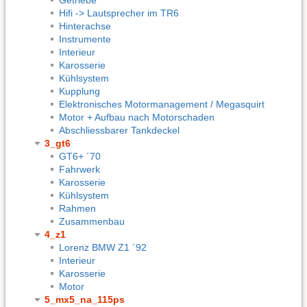
Hifi -> Lautsprecher im TR6
Hinterachse
Instrumente
Interieur
Karosserie
Kühlsystem
Kupplung
Elektronisches Motormanagement / Megasquirt
Motor + Aufbau nach Motorschaden
Abschliessbarer Tankdeckel
3_gt6
GT6+ ´70
Fahrwerk
Karosserie
Kühlsystem
Rahmen
Zusammenbau
4_z1
Lorenz BMW Z1 ´92
Interieur
Karosserie
Motor
5_mx5_na_115ps