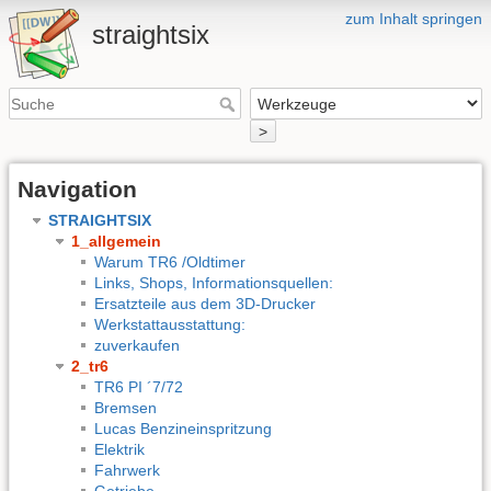
zum Inhalt springen
straightsix
>
Navigation
STRAIGHTSIX
1_allgemein
Warum TR6 /Oldtimer
Links, Shops, Informationsquellen:
Ersatzteile aus dem 3D-Drucker
Werkstattausstattung:
zuverkaufen
2_tr6
TR6 PI ´7/72
Bremsen
Lucas Benzineinspritzung
Elektrik
Fahrwerk
Getriebe