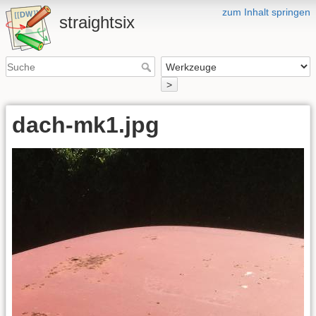
zum Inhalt springen
straightsix
>
dach-mk1.jpg