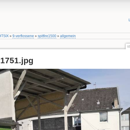
HTSIX
»
9-verflossene
»
spitfire1500
»
allgemein
s
1751.jpg