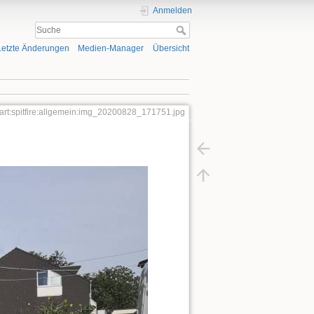
Anmelden
Letzte Änderungen
Medien-Manager
Übersicht
tart:spitfire:allgemein:img_20200828_171751.jpg