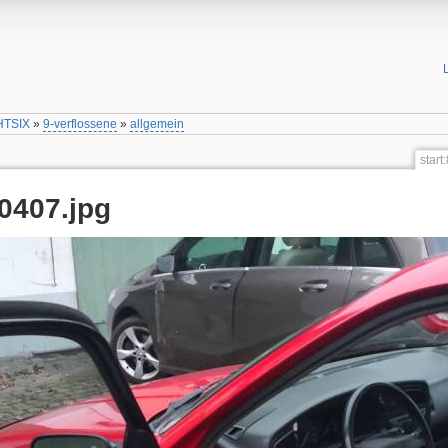
HTSIX
»
9-verflossene
»
allgemein
star
0407.jpg