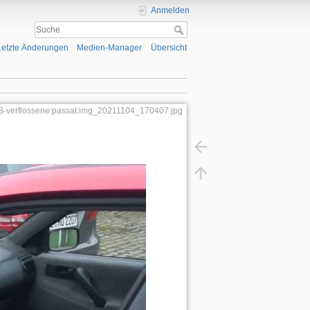
Anmelden
Letzte Änderungen
Medien-Manager
Übersicht
t:8-verflossene:passat:img_20211104_170407.jpg