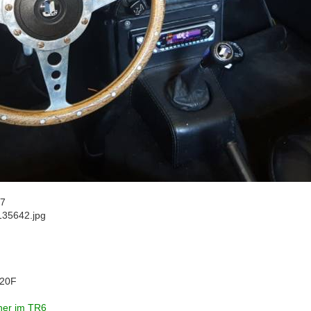
17
35642.jpg
20F
cher im TR6