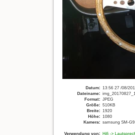
Datum:
13:56 27 /08/20
Dateiname:
img_20170827_1
Format:
JPEG
Größe:
510KB
Breite:
1920
Höhe:
1080
Kamera:
samsung SM-G9
Verwendung von:
Hifi -> Lautspre