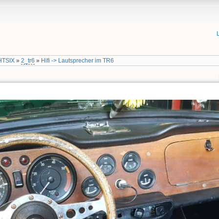
HTSIX
»
2_tr6
»
Hifi -> Lautsprecher im TR6