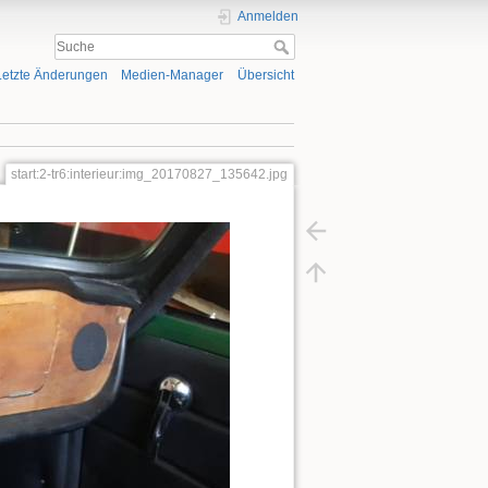
Anmelden
Letzte Änderungen
Medien-Manager
Übersicht
start:2-tr6:interieur:img_20170827_135642.jpg