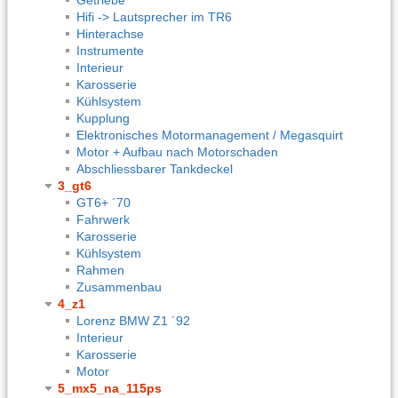
Hifi -> Lautsprecher im TR6
Hinterachse
Instrumente
Interieur
Karosserie
Kühlsystem
Kupplung
Elektronisches Motormanagement / Megasquirt
Motor + Aufbau nach Motorschaden
Abschliessbarer Tankdeckel
3_gt6
GT6+ ´70
Fahrwerk
Karosserie
Kühlsystem
Rahmen
Zusammenbau
4_z1
Lorenz BMW Z1 ´92
Interieur
Karosserie
Motor
5_mx5_na_115ps