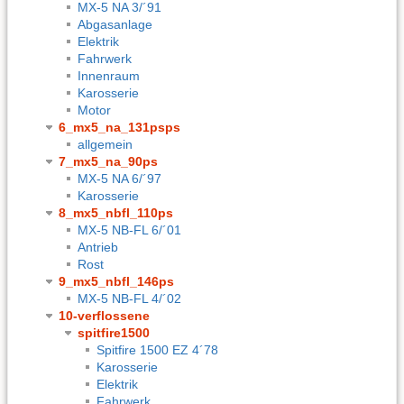
MX-5 NA 3/´91
Abgasanlage
Elektrik
Fahrwerk
Innenraum
Karosserie
Motor
6_mx5_na_131psps
allgemein
7_mx5_na_90ps
MX-5 NA 6/´97
Karosserie
8_mx5_nbfl_110ps
MX-5 NB-FL 6/´01
Antrieb
Rost
9_mx5_nbfl_146ps
MX-5 NB-FL 4/´02
10-verflossene
spitfire1500
Spitfire 1500 EZ 4´78
Karosserie
Elektrik
Fahrwerk