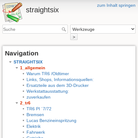
zum Inhalt springen
straightsix
>
Navigation
STRAIGHTSIX
1_allgemein
Warum TR6 /Oldtimer
Links, Shops, Informationsquellen:
Ersatzteile aus dem 3D-Drucker
Werkstattausstattung:
zuverkaufen
2_tr6
TR6 PI ´7/72
Bremsen
Lucas Benzineinspritzung
Elektrik
Fahrwerk
Getriebe