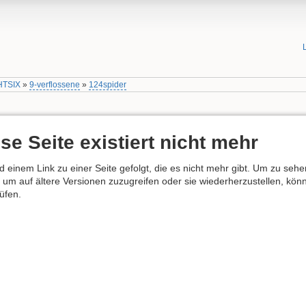
HTSIX
»
9-verflossene
»
124spider
se Seite existiert nicht mehr
nd einem Link zu einer Seite gefolgt, die es nicht mehr gibt. Um zu seh
 um auf ältere Versionen zuzugreifen oder sie wiederherzustellen, könn
üfen.