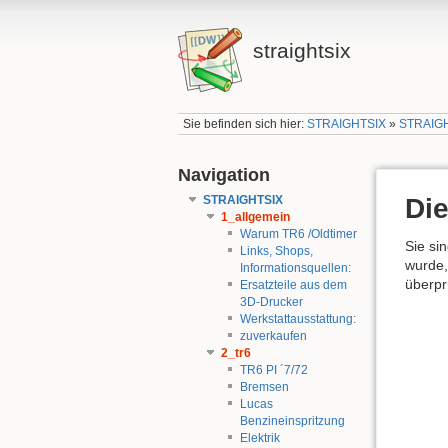
straightsix
Sie befinden sich hier:
STRAIGHTSIX
»
STRAIG
Navigation
STRAIGHTSIX
Die
1_allgemein
Warum TR6 /Oldtimer
Sie si
Links, Shops,
wurde,
Informationsquellen:
überpr
Ersatzteile aus dem
3D-Drucker
Werkstattausstattung:
zuverkaufen
2_tr6
TR6 PI ´7/72
Bremsen
Lucas
Benzineinspritzung
Elektrik