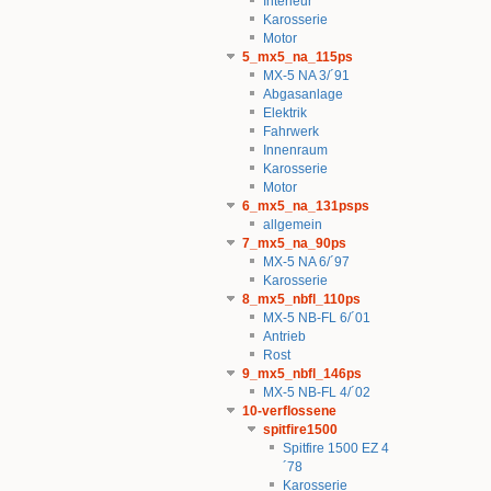
Interieur
Karosserie
Motor
5_mx5_na_115ps
MX-5 NA 3/´91
Abgasanlage
Elektrik
Fahrwerk
Innenraum
Karosserie
Motor
6_mx5_na_131psps
allgemein
7_mx5_na_90ps
MX-5 NA 6/´97
Karosserie
8_mx5_nbfl_110ps
MX-5 NB-FL 6/´01
Antrieb
Rost
9_mx5_nbfl_146ps
MX-5 NB-FL 4/´02
10-verflossene
spitfire1500
Spitfire 1500 EZ 4
´78
Karosserie