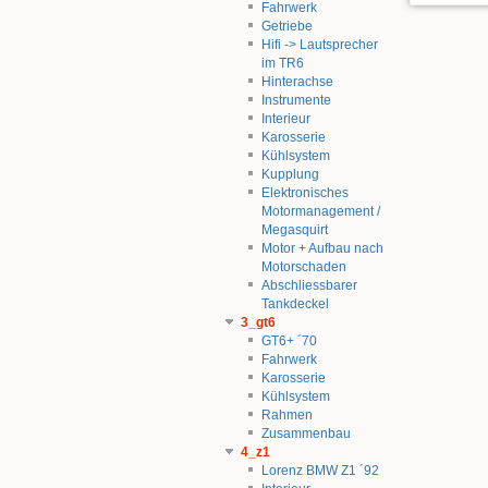
Fahrwerk
Getriebe
Hifi -> Lautsprecher
im TR6
Hinterachse
Instrumente
Interieur
Karosserie
Kühlsystem
Kupplung
Elektronisches
Motormanagement /
Megasquirt
Motor + Aufbau nach
Motorschaden
Abschliessbarer
Tankdeckel
3_gt6
GT6+ ´70
Fahrwerk
Karosserie
Kühlsystem
Rahmen
Zusammenbau
4_z1
Lorenz BMW Z1 ´92