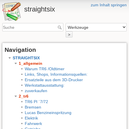
zum Inhalt springen
straightsix
>
Navigation
STRAIGHTSIX
1_allgemein
Warum TR6 /Oldtimer
Links, Shops, Informationsquellen:
Ersatzteile aus dem 3D-Drucker
Werkstattausstattung:
zuverkaufen
2_tr6
TR6 PI ´7/72
Bremsen
Lucas Benzineinspritzung
Elektrik
Fahrwerk
Getriebe