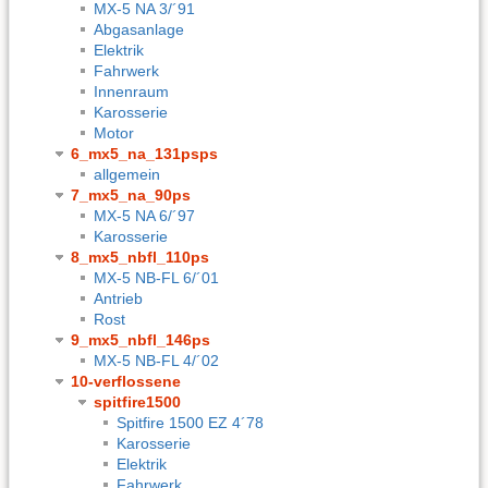
MX-5 NA 3/´91
Abgasanlage
Elektrik
Fahrwerk
Innenraum
Karosserie
Motor
6_mx5_na_131psps
allgemein
7_mx5_na_90ps
MX-5 NA 6/´97
Karosserie
8_mx5_nbfl_110ps
MX-5 NB-FL 6/´01
Antrieb
Rost
9_mx5_nbfl_146ps
MX-5 NB-FL 4/´02
10-verflossene
spitfire1500
Spitfire 1500 EZ 4´78
Karosserie
Elektrik
Fahrwerk