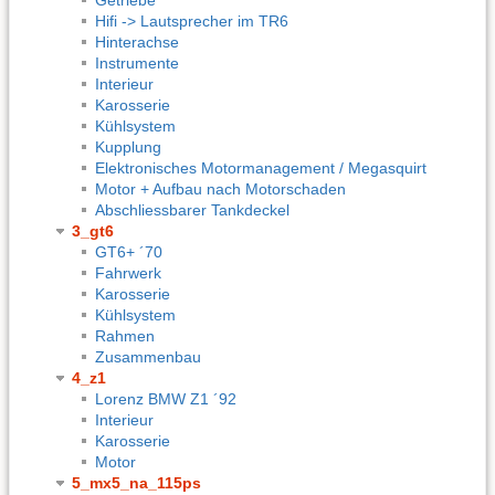
Hifi -> Lautsprecher im TR6
Hinterachse
Instrumente
Interieur
Karosserie
Kühlsystem
Kupplung
Elektronisches Motormanagement / Megasquirt
Motor + Aufbau nach Motorschaden
Abschliessbarer Tankdeckel
3_gt6
GT6+ ´70
Fahrwerk
Karosserie
Kühlsystem
Rahmen
Zusammenbau
4_z1
Lorenz BMW Z1 ´92
Interieur
Karosserie
Motor
5_mx5_na_115ps