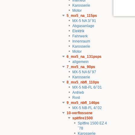
Interieur
Karosserie
Motor
5_mx5_na_115ps
MX-5 NA 3/´91
Abgasanlage
Elektrik
Fahrwerk
Innenraum
Karosserie
Motor
6_mx5_na_131psps
allgemein
7_mx5_na_90ps
MX-5 NA 6/´97
Karosserie
8_mx5_nbfl_110ps
MX-5 NB-FL 6/´01
Antrieb
Rost
9_mx5_nbfl_146ps
MX-5 NB-FL 4/´02
10-verflossene
spitfire1500
Spitfire 1500 EZ 4
´78
Karosserie