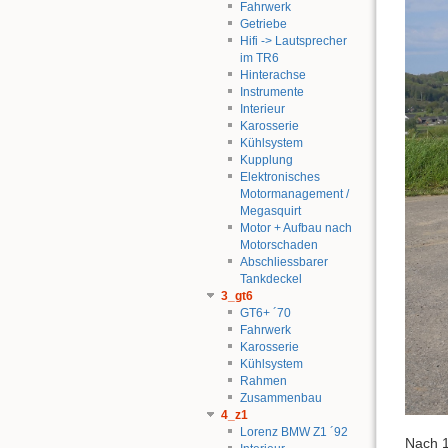
Fahrwerk
Getriebe
Hifi -> Lautsprecher
im TR6
Hinterachse
Instrumente
Interieur
Karosserie
Kühlsystem
Kupplung
Elektronisches
Motormanagement /
Megasquirt
Motor + Aufbau nach
Motorschaden
Abschliessbarer
Tankdeckel
3_gt6
GT6+ ´70
Fahrwerk
Karosserie
Kühlsystem
Rahmen
Zusammenbau
4_z1
Lorenz BMW Z1 ´92
Nach 1