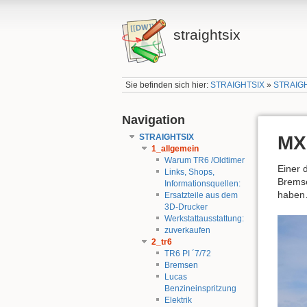
straightsix
Sie befinden sich hier:
STRAIGHTSIX
»
STRAIG
Navigation
STRAIGHTSIX
MX-
1_allgemein
Warum TR6 /Oldtimer
Einer 
Links, Shops,
Bremse
Informationsquellen:
haben…
Ersatzteile aus dem
3D-Drucker
Werkstattausstattung:
zuverkaufen
2_tr6
TR6 PI ´7/72
Bremsen
Lucas
Benzineinspritzung
Elektrik