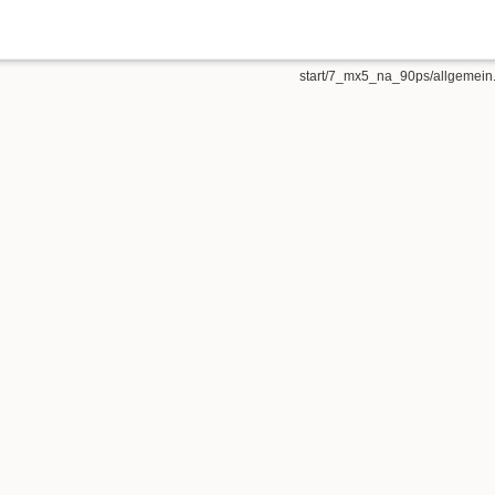
start/7_mx5_na_90ps/allgemein.