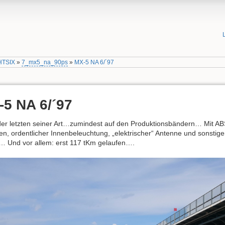
HTSIX
»
7_mx5_na_90ps
»
MX-5 NA 6/´97
5 NA 6/´97
der letzten seiner Art…zumindest auf den Produktionsbändern… Mit AB
n, ordentlicher Innenbeleuchtung, „elektrischer“ Antenne und sonstig
 Und vor allem: erst 117 tKm gelaufen….