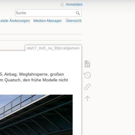
Anmelden
Letzte Änderungen
Medien-Manager
Übersicht
start:7_mx5_na_90ps:allgemein
S, Airbag, Wegfahrsperre, großen
em Quatsch, den frühe Modelle nicht