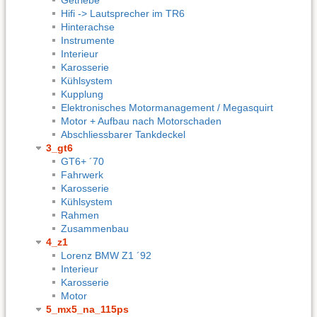
Hifi -> Lautsprecher im TR6
Hinterachse
Instrumente
Interieur
Karosserie
Kühlsystem
Kupplung
Elektronisches Motormanagement / Megasquirt
Motor + Aufbau nach Motorschaden
Abschliessbarer Tankdeckel
3_gt6
GT6+ ´70
Fahrwerk
Karosserie
Kühlsystem
Rahmen
Zusammenbau
4_z1
Lorenz BMW Z1 ´92
Interieur
Karosserie
Motor
5_mx5_na_115ps