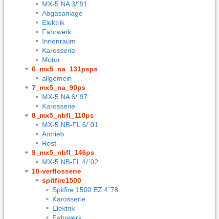
MX-5 NA 3/´91
Abgasanlage
Elektrik
Fahrwerk
Innenraum
Karosserie
Motor
6_mx5_na_131psps
allgemein
7_mx5_na_90ps
MX-5 NA 6/´97
Karosserie
8_mx5_nbfl_110ps
MX-5 NB-FL 6/´01
Antrieb
Rost
9_mx5_nbfl_146ps
MX-5 NB-FL 4/´02
10-verflossene
spitfire1500
Spitfire 1500 EZ 4´78
Karosserie
Elektrik
Fahrwerk