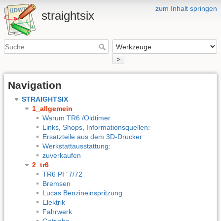
zum Inhalt springen
straightsix
>
Navigation
STRAIGHTSIX
1_allgemein
Warum TR6 /Oldtimer
Links, Shops, Informationsquellen:
Ersatzteile aus dem 3D-Drucker
Werkstattausstattung:
zuverkaufen
2_tr6
TR6 PI ´7/72
Bremsen
Lucas Benzineinspritzung
Elektrik
Fahrwerk
Getriebe