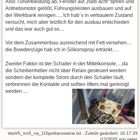
Also Türverkleidung ab, Fenster auf „halb acht“ fahren und
Antriebsmotor gelößt, Führungsleisten ausbauen und auf
der Werkbank reinigen…. Ich hab´s in verbautem Zustand
versucht, mich aber letztlich für den ausbau entschieden
und das war auch gut so…
Vor dem Zusammenbau ausreichend mit Fett versehen…
die Bowdenzüge hab ich in Silikonspray ertränkt….
Zweiter Faktor ist der Schalter in der Mittelkonsole….da
die Scheibenheber nicht über Relais gesteuert werden
sondern der komplette Strom durch den Schalter läuft,
verbrennen die Kontakte und sollten öfters mal gereinigt
werden….
start/5_mx5_na_115ps/karosserie.txt
· Zuletzt geändert:
16:17 29
/12/2025
von
peter