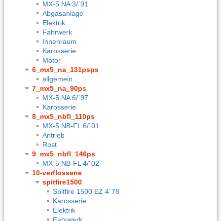
MX-5 NA 3/´91
Abgasanlage
Elektrik
Fahrwerk
Innenraum
Karosserie
Motor
6_mx5_na_131psps
allgemein
7_mx5_na_90ps
MX-5 NA 6/´97
Karosserie
8_mx5_nbfl_110ps
MX-5 NB-FL 6/´01
Antrieb
Rost
9_mx5_nbfl_146ps
MX-5 NB-FL 4/´02
10-verflossene
spitfire1500
Spitfire 1500 EZ 4´78
Karosserie
Elektrik
Fahrwerk