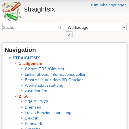
zum Inhalt springen
straightsix
>
Navigation
STRAIGHTSIX
1_allgemein
Warum TR6 /Oldtimer
Links, Shops, Informationsquellen:
Ersatzteile aus dem 3D-Drucker
Werkstattausstattung:
zuverkaufen
2_tr6
TR6 PI ´7/72
Bremsen
Lucas Benzineinspritzung
Elektrik
Fahrwerk
Getriebe