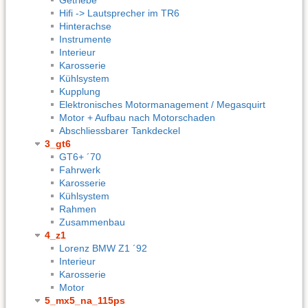
Hifi -> Lautsprecher im TR6
Hinterachse
Instrumente
Interieur
Karosserie
Kühlsystem
Kupplung
Elektronisches Motormanagement / Megasquirt
Motor + Aufbau nach Motorschaden
Abschliessbarer Tankdeckel
3_gt6
GT6+ ´70
Fahrwerk
Karosserie
Kühlsystem
Rahmen
Zusammenbau
4_z1
Lorenz BMW Z1 ´92
Interieur
Karosserie
Motor
5_mx5_na_115ps