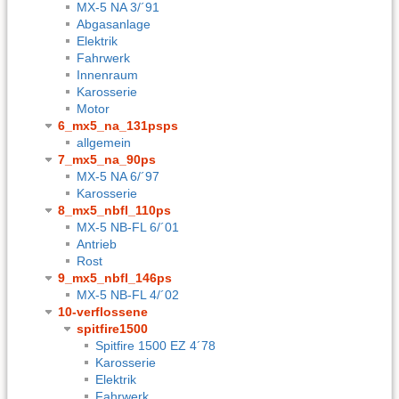
MX-5 NA 3/´91
Abgasanlage
Elektrik
Fahrwerk
Innenraum
Karosserie
Motor
6_mx5_na_131psps
allgemein
7_mx5_na_90ps
MX-5 NA 6/´97
Karosserie
8_mx5_nbfl_110ps
MX-5 NB-FL 6/´01
Antrieb
Rost
9_mx5_nbfl_146ps
MX-5 NB-FL 4/´02
10-verflossene
spitfire1500
Spitfire 1500 EZ 4´78
Karosserie
Elektrik
Fahrwerk