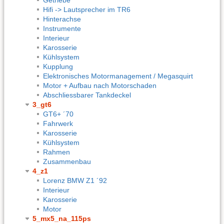
Hifi -> Lautsprecher im TR6
Hinterachse
Instrumente
Interieur
Karosserie
Kühlsystem
Kupplung
Elektronisches Motormanagement / Megasquirt
Motor + Aufbau nach Motorschaden
Abschliessbarer Tankdeckel
3_gt6
GT6+ ´70
Fahrwerk
Karosserie
Kühlsystem
Rahmen
Zusammenbau
4_z1
Lorenz BMW Z1 ´92
Interieur
Karosserie
Motor
5_mx5_na_115ps