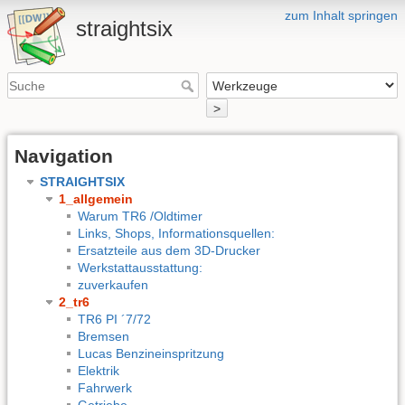
zum Inhalt springen
straightsix
>
Navigation
STRAIGHTSIX
1_allgemein
Warum TR6 /Oldtimer
Links, Shops, Informationsquellen:
Ersatzteile aus dem 3D-Drucker
Werkstattausstattung:
zuverkaufen
2_tr6
TR6 PI ´7/72
Bremsen
Lucas Benzineinspritzung
Elektrik
Fahrwerk
Getriebe